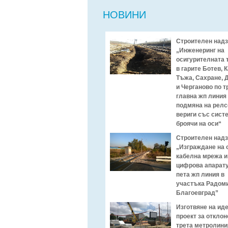
НОВИНИ
Строителен над
„Инженеринг на
осигурителната 
в гарите Ботев, 
Тъжа, Сахране, 
и Черганово по т
главна жп линия
подмяна на релс
вериги със сист
броячи на оси“
Строителен над
„Изграждане на 
кабелна мрежа и
цифрова апарату
пета жп линия в
участъка Радоми
Благоевград”
Изготвяне на ид
проект за отклон
трета метролини