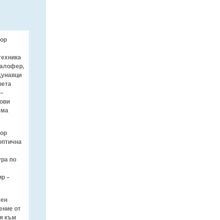
зор
техника
Калофер,
Дунавци
рета
 –
ови
ема
зор
оптична
ра по
р –
еен
ение от
я към