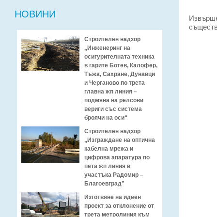
НОВИНИ
Извърш
съществ
Строителен надзор
„Инженеринг на
осигурителната техника
в гарите Ботев, Калофер,
Тъжа, Сахране, Дунавци
и Черганово по трета
главна жп линия –
подмяна на релсови
вериги със система
броячи на оси“
Строителен надзор
„Изграждане на оптична
кабелна мрежа и
цифрова апаратура по
пета жп линия в
участъка Радомир –
Благоевград”
Изготвяне на идеен
проект за отклонение от
трета метролиния към